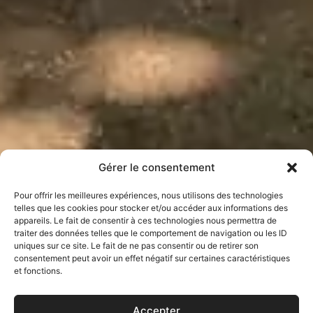
Gérer le consentement
Pour offrir les meilleures expériences, nous utilisons des technologies
telles que les cookies pour stocker et/ou accéder aux informations des
appareils. Le fait de consentir à ces technologies nous permettra de
traiter des données telles que le comportement de navigation ou les ID
uniques sur ce site. Le fait de ne pas consentir ou de retirer son
consentement peut avoir un effet négatif sur certaines caractéristiques
et fonctions.
Réunions
Tables
Réfectoire
Balades et
activités
et comité
extérieures
climatisé
Accepter