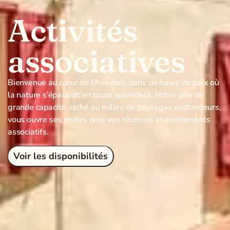
Activités
associatives
Bienvenue au cœur de l’Aveyron, dans un havre de paix où
la nature s’épanouit en toute splendeur. Notre gîte de
grande capacité, niché au milieu de paysages enchanteurs,
vous ouvre ses portes pour vos réunions et événements
associatifs.
Voir les disponibilités