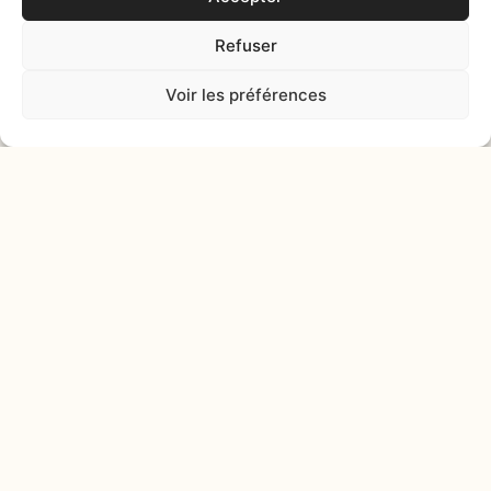
de plein
50
air
personnes
et +
Refuser
Voir les préférences
Un cadre idéal pour se ressourcer