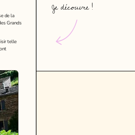
Je découvre !
se de la
 des Grands
sir telle
ront