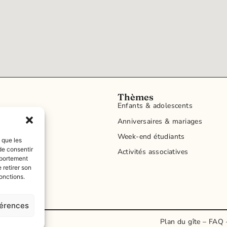
Thèmes
Enfants & adolescents
Anniversaires & mariages
Week-end étudiants
s que les
de consentir
 vie
Activités associatives
mportement
eption
 retirer son
onctions.
férences
Plan du gîte
–
FAQ