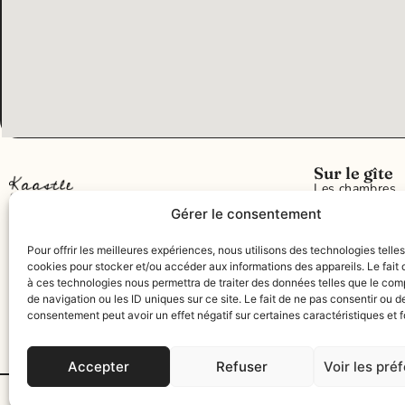
Sur le gîte
Les chambres
Andabre, 12360 Gissac​
Gérer le consentement
Les extérieurs
La cuisine
Réserver
Pour offrir les meilleures expériences, nous utilisons des technologies telle
cookies pour stocker et/ou accéder aux informations des appareils. Le fait 
Les espaces de
à ces technologies nous permettra de traiter des données telles que le co
La salle de réc
de navigation ou les ID uniques sur ce site. Le fait de ne pas consentir ou de
consentement peut avoir un effet négatif sur certaines caractéristiques et f
Accepter
Refuser
Voir les pré
© Kaastle House 2024 – Tous droits réservés