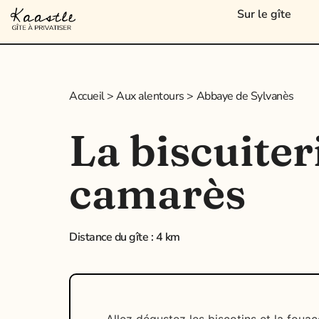
Sur le gîte
Accueil > Aux alentours > Abbaye de Sylvanès
La biscuiter
camarès
Distance du gîte : 4 km
Allez dégustez les biscotins et la fouac