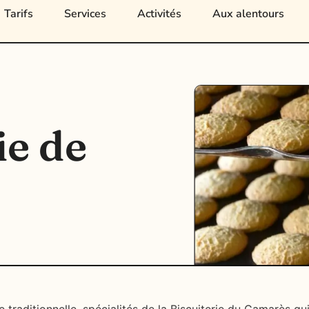
Tarifs
Services
Activités
Aux alentours
ie de
e traditionnelle, spécialités de la Biscuiterie du Camarès qu