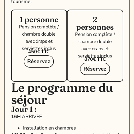
tourisme.
1 personne
2
personnes
Pension complète /
chambre double
Pension complète /
avec draps et
chambre double
serviettes inclus
avec draps et
450€ TTC
serviettes inclus
870€ TTC
Réservez
Réservez
Le programme du
séjour
Jour 1 :
16H
ARRIVÉE
Installation en chambres